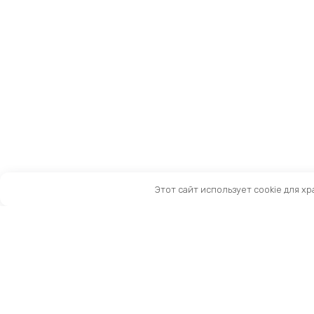
Этот сайт использует cookie для х
Санкт-Петербург, Московский пр-т, 183-185Ак2
Как нас найти