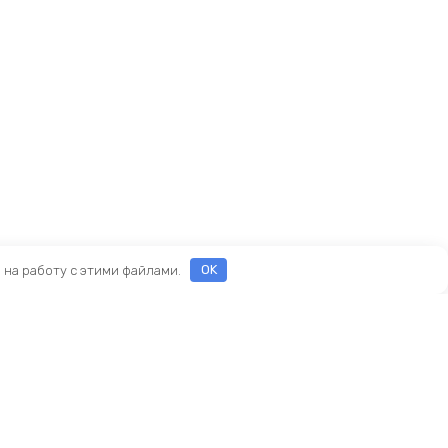
е на работу с этими файлами.
OK
ы
еды