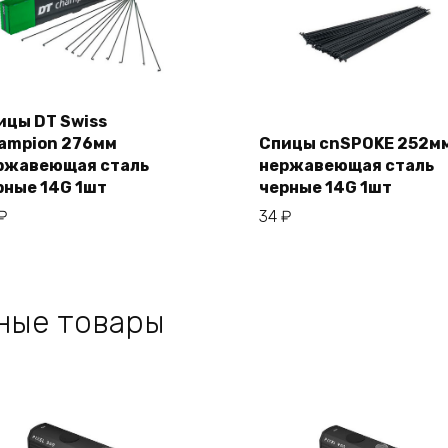
ицы DT Swiss
ampion 276мм
Спицы cnSPOKE 252м
В корзину
ржавеющая сталь
нержавеющая сталь
В корзину
рные 14G 1шт
черные 14G 1шт
₽
34
₽
ные товары