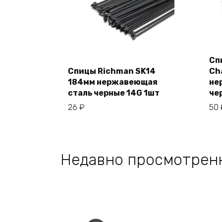
Сп
Спицы Richman SK14
Ch
184мм нержавеющая
не
В корзину
сталь черные 14G 1шт
че
26
₽
50
Недавно просмотрен