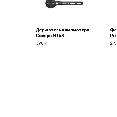
Держатель компьютера
Фа
Coospo MT6S
Pix
В корзину
690
₽
21