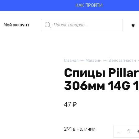
КАК ПРОЙТИ
Поиск
Мой аккаунт
товаров
Главная
Магазин
Велозапчасти
Спицы Pillar
306мм 14G 
47
₽
291 в наличии
Количеств
товара