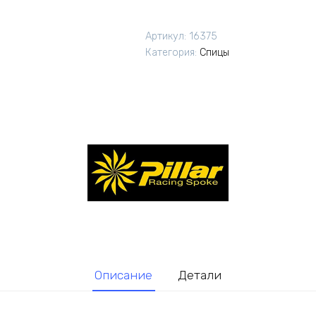
Спицы
Pillar
Артикул:
16375
PSR
Категория:
Спицы
Straight
306мм
14G
1шт
черные
Описание
Детали