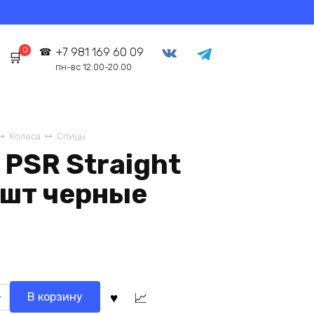
0
+7 981 169 60 09
пн-вс 12.00-20.00
Колеса
Спицы
 PSR Straight
1шт черные
о
В корзину