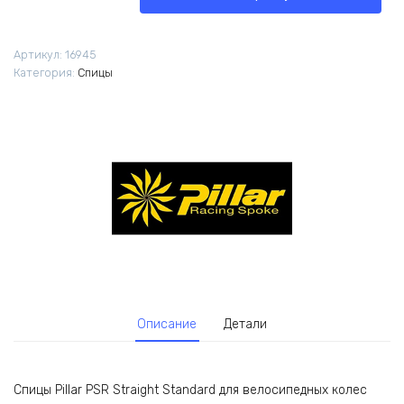
Pillar
PSR
Straight
Артикул:
16945
276мм
Категория:
Спицы
14G
1шт
черные
Описание
Детали
Спицы Pillar PSR Straight Standard для велосипедных колес