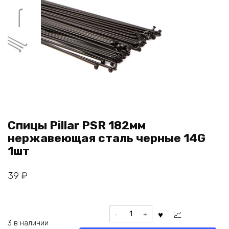
Спицы Pillar PSR 182мм
нержавеющая сталь черные 14G
1шт
39
₽
Количество
товара
3 в наличии