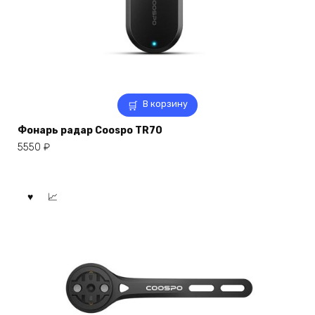
В корзину
Фонарь радар Coospo TR70
5550
₽