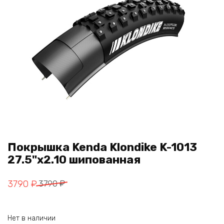
Покрышка Kenda Klondike K-1013
27.5"x2.10 шипованная
Первоначальная
Текущая
3790
₽
3790
₽
цена
цена:
составляла
3790 ₽.
Нет в наличии
3790 ₽.