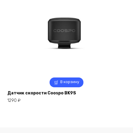
В корзину
Датчик скорости Coospo BK9S
1290
₽