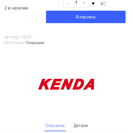
Количество
товара
2 в наличии
Покрышка
В корзину
Kenda
K-
901F
Артикул:
14229
Koyote
Категория:
Покрышки
27.5х1.95
Описание
Детали