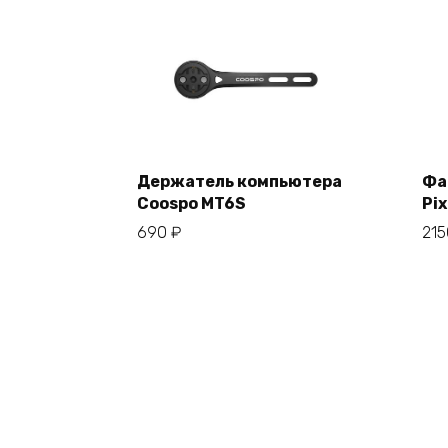
Держатель компьютера
Фа
Coospo MT6S
Pix
В корзину
690
₽
21