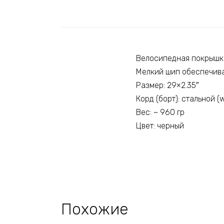
Велосипедная покрышка
Мелкий шип обеспечива
Размер: 29×2.35″
Корд (борт): стальной (w
Вес: ~ 960 гр
Цвет: черный
Похожие