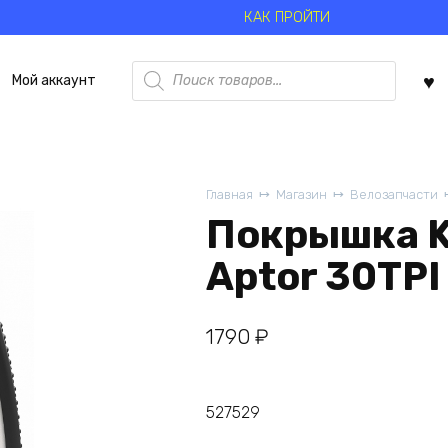
КАК ПРОЙТИ
Поиск
Мой аккаунт
товаров
Главная
Магазин
Велозапчасти
Покрышка K
Aptor 30TPI
1790
₽
527529