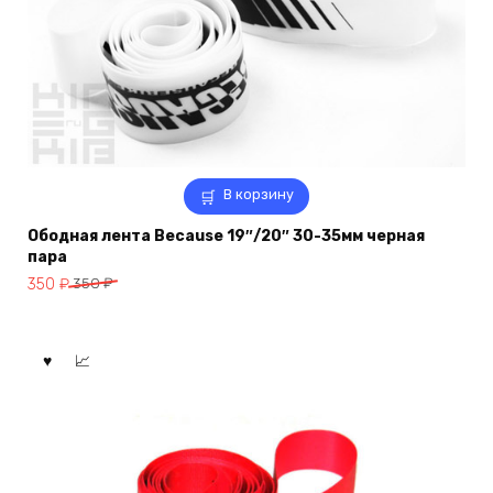
В корзину
Ободная лента Because 19″/20″ 30-35мм черная
пара
Первоначальная
Текущая
350
₽
350
₽
цена
цена:
составляла
350 ₽.
350 ₽.