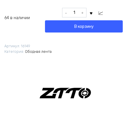
Количество
товара
64 в наличии
Ободная
В корзину
лента
ZTTO
26"x20мм
Артикул:
16149
черная
Категория:
Ободная лента