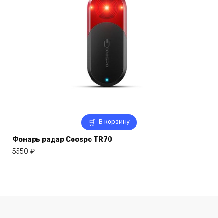
В корзину
Фонарь радар Coospo TR70
5550
₽