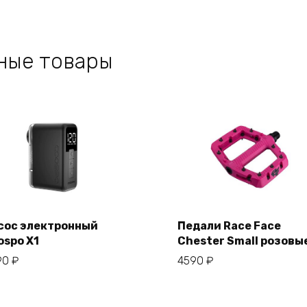
ные товары
сос электронный
Педали Race Face
ospo X1
Chester Small розовы
В корзину
В корзину
90
₽
4590
₽