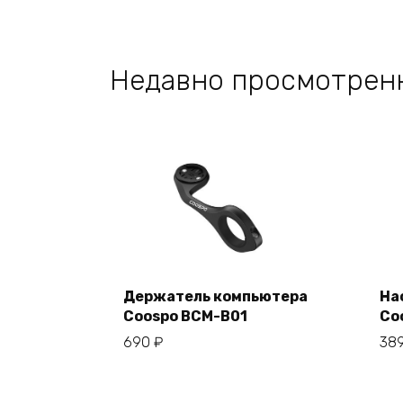
Недавно просмотрен
Держатель компьютера
На
Coospo BCM-B01
Co
В корзину
690
₽
38