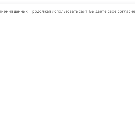
ранения данных. Продолжая использовать сайт, Вы даете свое согласи
Помощь
Раздел
Способы оплаты
Велосип
Способы доставки
Аксессуа
Договор — оферта
Велозапч
О нас
Управлен
Профиль
Вилки и 
Мои заказы
Рамы и ф