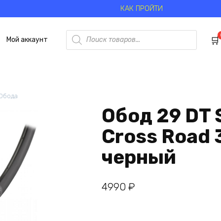
КАК ПРОЙТИ
Поиск
Мой аккаунт
товаров
Обода
Обод 29 DT 
Cross Road
черный
4990
₽