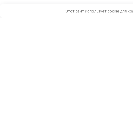
Этот сайт использует cookie для х
Санкт-Петербург, Московский пр-т, 183-185Ак2
Как нас найти
Тел:
8 (981) 169-60-09
Email:
info@kingbike.ru
12.00 – 20.00 без выходных