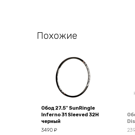
Похожие
Обод 27.5″ SunRingle
Inferno 31 Sleeved 32H
Об
В корзину
черный
Di
3490
₽
23