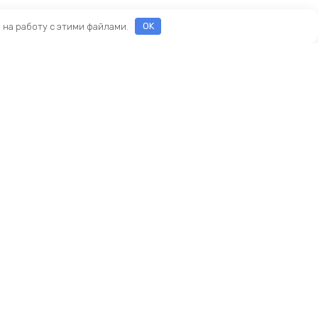
е на работу с этими файлами.
OK
ы
еды
ры
Новый KINGBIKE.RU
асти
ие
амортизаторы
реймсеты