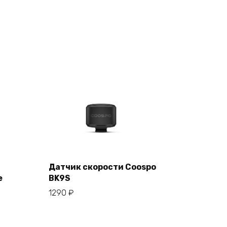
Датчик скорости Coospo
е
BK9S
В корзину
1290
₽