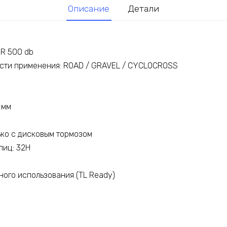
Описание
Детали
 R 500 db
сти применения: ROAD / GRAVEL / CYCLOCROSS
м
 мм
ько с дисковым тормозом
пиц: 32H
ного использования (TL Ready)