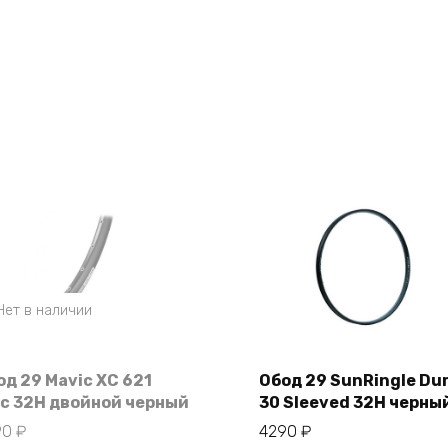
Нет в наличии
од 29 Mavic XC 621
Обод 29 SunRingle Du
sc 32Н двойной черный
30 Sleeved 32H черны
В корзину
90
₽
4290
₽