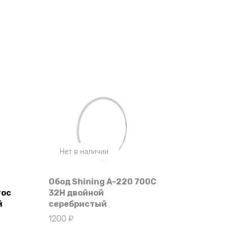
Нет в наличии
Обод Shining A-220 700C
roc
32H двойной
й
серебристый
1200
₽