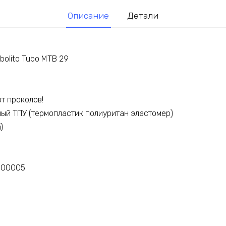
Описание
Детали
bolito Tubo MTB 29
т проколов!
ый ТПУ (термопластик полиуритан эластомер)
)
000005