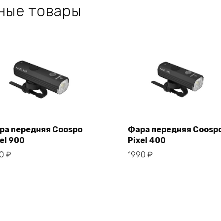
ные товары
ра передняя Coospo
Фара передняя Coosp
el 900
Pixel 400
В корзину
В корзину
50
₽
1990
₽