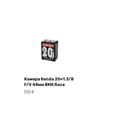
Камера Kenda 20×1.3/8
F/V 48мм BMX Race
В корзину
510
₽