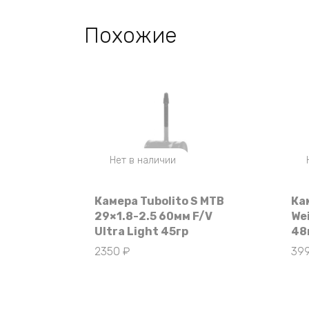
Похожие
Нет в наличии
Камера Tubolito S MTB
Ка
29×1.8-2.5 60мм F/V
We
Ultra Light 45гр
48
2350
₽
39