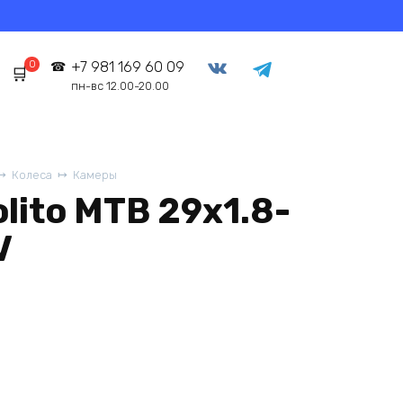
0
+7 981 169 60 09
пн-вс 12.00-20.00
Колеса
Камеры
lito MTB 29x1.8-
V