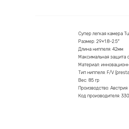
Супер легкая камера Tu
Размер: 29×1.8-2.5″
Длина ниппеля: 42мм
Максимальная защита о
Материал: инновационн
Тип ниппеля: F/V (presta
Вес: 85 гр
Производство: Австрия
Код производителя: 33