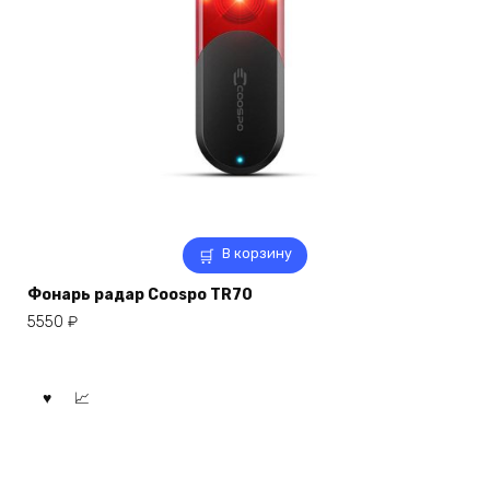
В корзину
Фонарь радар Coospo TR70
5550
₽