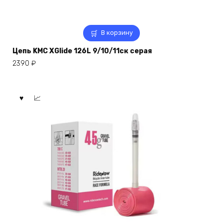
В корзину
Цепь KMC XGlide 126L 9/10/11ск серая
2390
₽