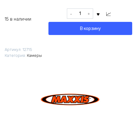
Количество
товара
15 в наличии
Камера
В корзину
Maxxis
Welter
Weight
Артикул:
12715
700x33/50C
Категория:
Камеры
FV
48мм