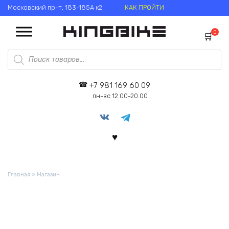
Перейти
Московский пр-т, 183-185А к2
КАК ПРОЙТИ
к
содержанию
0
Поиск
товаров
+7 981 169 60 09
пн-вс 12.00-20.00
Главная
»
Магазин