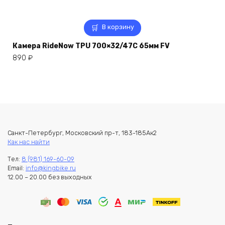
В корзину
Камера RideNow TPU 700×32/47C 65мм FV
890
₽
Санкт-Петербург, Московский пр-т, 183-185Ак2
Как нас найти
Тел:
8 (981) 169-60-09
Email:
info@kingbike.ru
12.00 – 20.00 без выходных