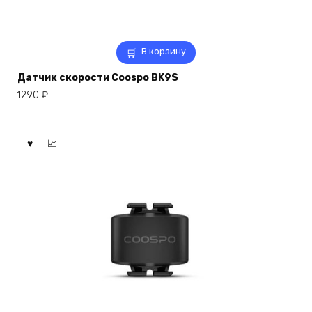
В корзину
Датчик скорости Coospo BK9S
1290
₽