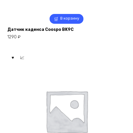
В корзину
Датчик каденса Coospo BK9C
1290
₽