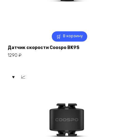
В корзину
Датчик скорости Coospo BK9S
1290
₽