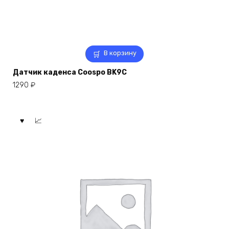
В корзину
Датчик каденса Coospo BK9C
1290
₽