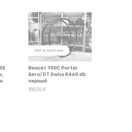
Нет в наличии
BS
Вилсет 700С Portal
к,
Aero/DT Swiss R460 db
ик
черный
18500
₽