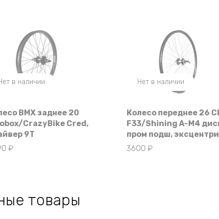
Нет в наличии
Нет в наличии
лесо BMX заднее 20
Колесо переднее 26 C
lobox/CrazyBike Cred,
F33/Shining A-M4 дис
айвер 9T
пром подш, эксцентр
90
₽
3600
₽
ные товары