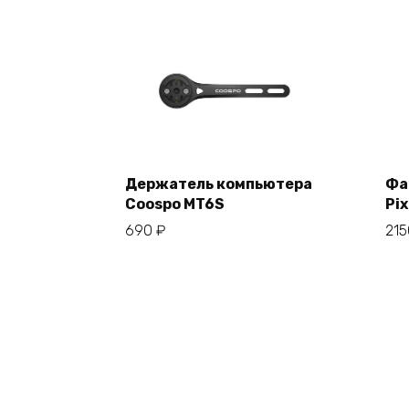
Держатель компьютера
Фа
Coospo MT6S
Pix
В корзину
690
₽
21