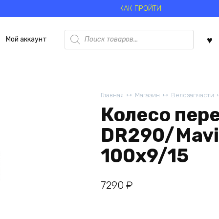
КАК ПРОЙТИ
Поиск
Мой аккаунт
товаров
Главная
Магазин
Велозапчасти
Колесо пере
DR290/Mavic
100x9/15
7290
₽