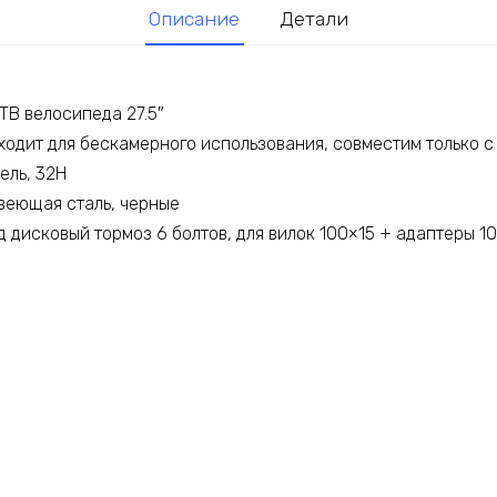
Описание
Детали
TB велосипеда 27.5″
дходит для бескамерного использования, совместим только 
ель, 32H
веющая сталь, черные
д дисковый тормоз 6 болтов, для вилок 100×15 + адаптеры 