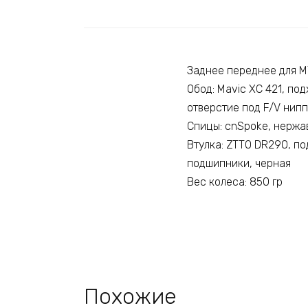
Заднее переднее для M
Обод: Mavic XC 421, по
отверстие под F/V нипп
Спицы: cnSpoke, нержа
Втулка: ZTTO DR290, по
подшипники, черная
Вес колеса: 850 гр
Похожие