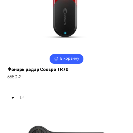
В корзину
Фонарь радар Coospo TR70
5550
₽