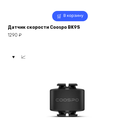
В корзину
Датчик скорости Coospo BK9S
1290
₽