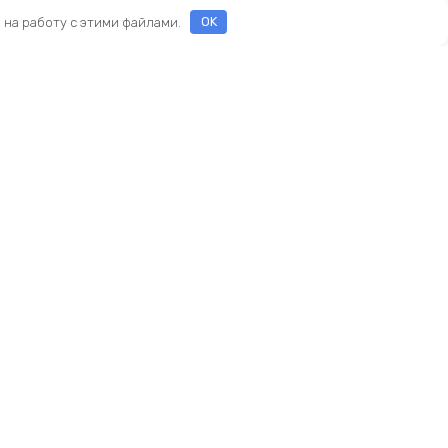
е на работу с этими файлами.
OK
ы
еды
ры
Новый KINGBIKE.RU
асти
ие
амортизаторы
реймсеты