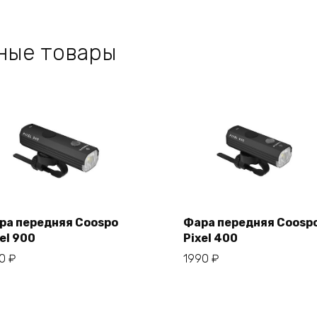
ные товары
ра передняя Coospo
Фара передняя Coosp
el 900
Pixel 400
В корзину
В корзину
50
₽
1990
₽