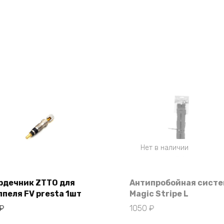
Нет в наличии
рдечник ZTTO для
Антипробойная сист
ппеля FV presta 1шт
Magic Stripe L
В корзину
₽
1050
₽