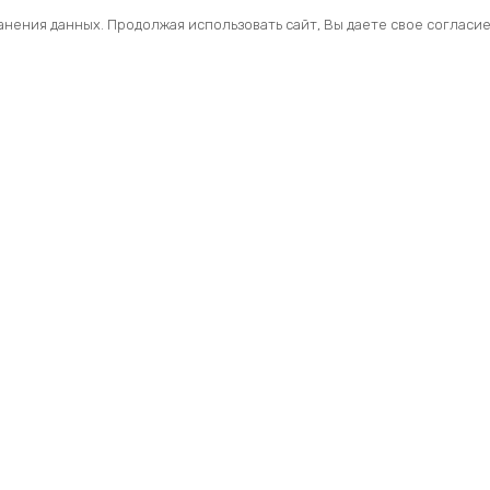
ранения данных. Продолжая использовать сайт, Вы даете свое согласи
Помощь
Раздел
Способы оплаты
Велосип
Способы доставки
Аксессуа
Договор — оферта
Велозапч
О нас
Управлен
Профиль
Вилки и 
Мои заказы
Рамы и ф
сессуары для велосипедов.