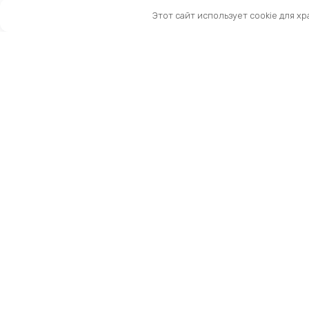
Этот сайт использует cookie для х
Санкт-Петербург, Московский пр-т, 183-185Ак2
Как нас найти
Тел:
8 (981) 169-60-09
Email:
info@kingbike.ru
12.00 – 20.00 без выходных
© 2026 KINGBIKE - веломагазин. Запчасти и ак