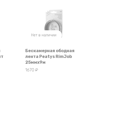
Нет в наличии
й
Бескамерная ободная
шт
лента Peatys RimJob
25ммx9м
1670
₽