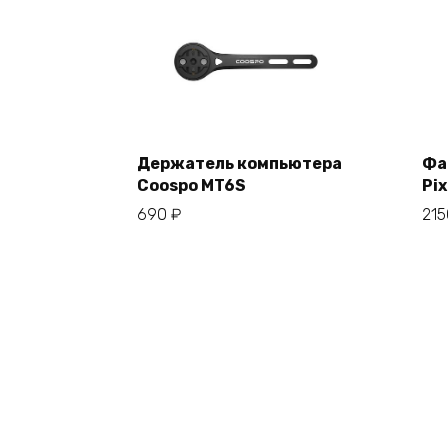
Держатель компьютера
Фа
Coospo MT6S
Pix
В корзину
690
₽
21