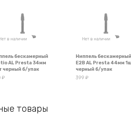
Нет в наличии
Нет в наличии
ппель бескамерный
Ниппель бескамерны
stio AL Presta 34мм
E2B AL Presta 44мм 1
т черный б/упак
черный б/упак
0
₽
399
₽
ные товары