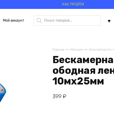
КАК ПРОЙТИ
Поиск
Мой аккаунт
товаров
Главная
Магазин
Велозапчасти
Бескамерна
ободная ле
10мx25мм
399
₽