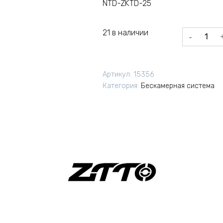
NTD-ZKTD-25
21 в наличии
Количеств
товара
Бескамерн
клейкая
Артикул:
15356
ободная
Категория:
Бескамерная система
лента
ZTTO
10мx25мм