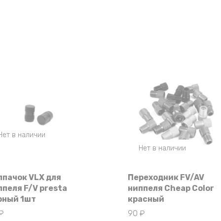
Нет в наличии
Нет в наличии
лпачок VLX для
Переходник FV/AV
ппеля F/V presta
ниппеля Cheap Color
рный 1шт
красный
₽
90
₽