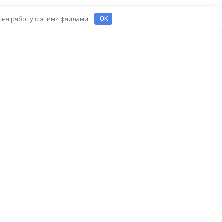
е на работу с этими файлами.
OK
ы
еды
ры
Новый KINGBIKE.RU
асти
ие
амортизаторы
реймсеты