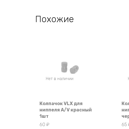
Похожие
Нет в наличии
Колпачок VLX для
Ко
ниппеля A/V красный
ни
1шт
че
60
₽
65