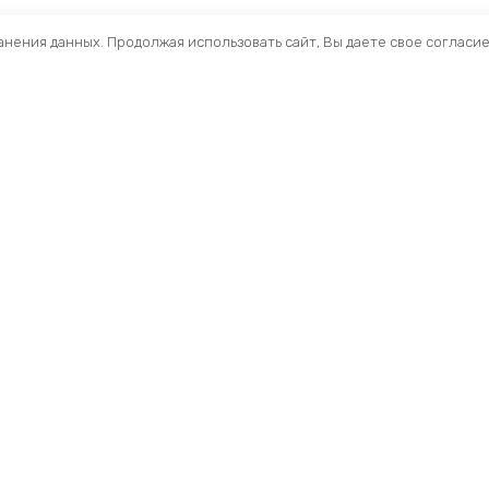
ранения данных. Продолжая использовать сайт, Вы даете свое согласи
Помощь
Раздел
Способы оплаты
Велосип
Способы доставки
Аксессуа
Договор — оферта
Велозапч
О нас
Управлен
Профиль
Вилки и 
Мои заказы
Рамы и ф