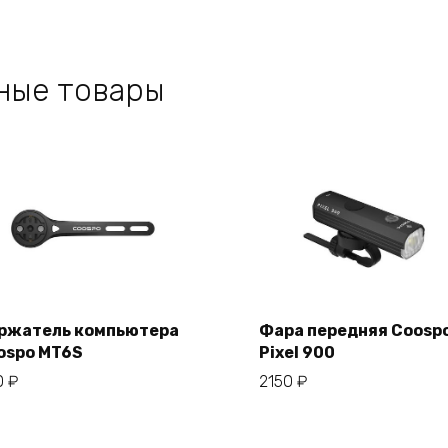
ные товары
ржатель компьютера
Фара передняя Coosp
ospo MT6S
Pixel 900
В корзину
В корзину
0
₽
2150
₽