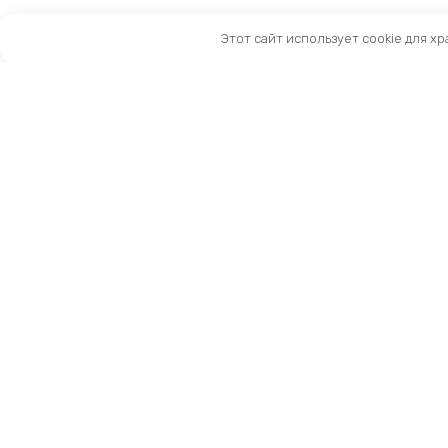
Этот сайт использует cookie для х
Санкт-Петербург, Московский пр-т, 183-185Ак2
Как нас найти
Тел:
8 (981) 169-60-09
Email:
info@kingbike.ru
12.00 – 20.00 без выходных