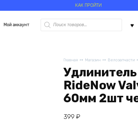
КАК ПРОЙТИ
Поиск
Мой аккаунт
товаров
Главная
Магазин
Велозапчасти
Удлинитель
RideNow Val
60мм 2шт ч
399
₽