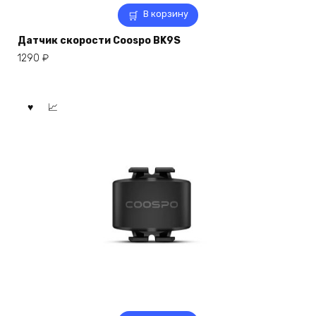
В корзину
Датчик скорости Coospo BK9S
1290
₽