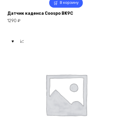
В корзину
Датчик каденса Coospo BK9C
1290
₽