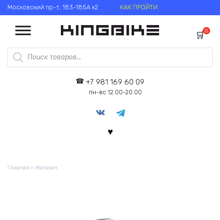
Перейти
Московский пр-т, 183-185А к2
КАК ПРОЙТИ
к
содержанию
0
Поиск
товаров
+7 981 169 60 09
пн-вс 12.00-20.00
Главная
»
Магазин