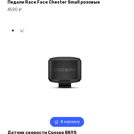
Педали Race Face Chester Small розовые
4590
₽
В корзину
Датчик скорости Coospo BK9S