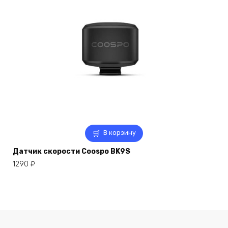
В корзину
Датчик скорости Coospo BK9S
1290
₽