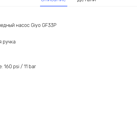
педный насос Giyo GF33P
я ручка
160 psi / 11 bar