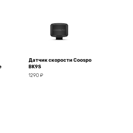
Датчик скорости Coospo
е
BK9S
В корзину
1290
₽