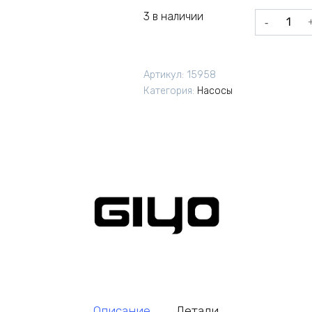
3 в наличии
Количеств
товара
Насос
напольный
Артикул:
15958
Giyo
Категория:
Насосы
GF33P
Описание
Детали