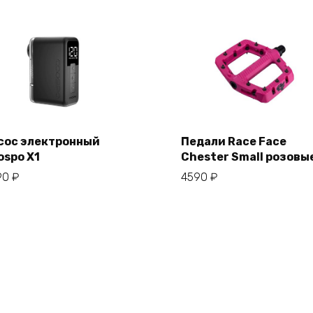
сос электронный
Педали Race Face
ospo X1
Chester Small розовы
В корзину
В корзину
90
₽
4590
₽