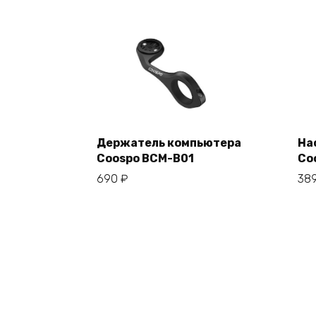
Держатель компьютера
На
Coospo BCM-B01
Co
В корзину
690
₽
38