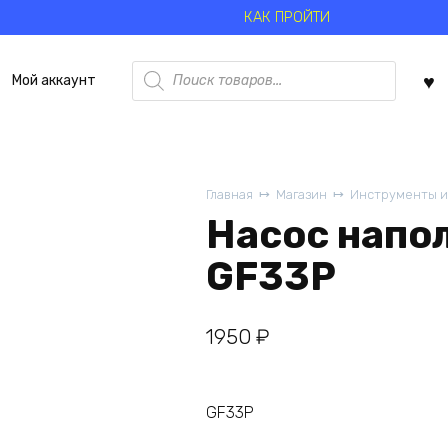
КАК ПРОЙТИ
Поиск
Мой аккаунт
товаров
Главная
Магазин
Инструменты и
Насос напо
GF33P
1950
₽
GF33P