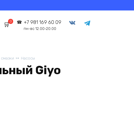
0
+7 981 169 60 09
пн-вс 12.00-20.00
 смазки
Насосы
льный Giyo