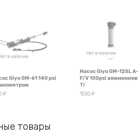
Нет в наличии
Нет в наличии
Насос Giyo GM-12SL A
ос Giyo GM-61 140 psi
F/V 100psi алюминие
манометром
Ti
90
₽
1530
₽
ные товары