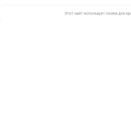
Этот сайт использует cookie для х
Санкт-Петербург, Московский пр-т, 183-185Ак2
Как нас найти
Тел:
8 (981) 169-60-09
Email:
info@kingbike.ru
12.00 – 20.00 без выходных