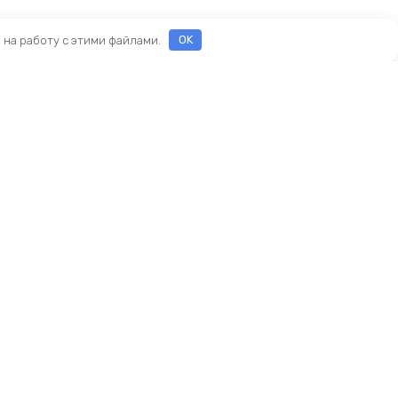
е на работу с этими файлами.
OK
ы
еды
ры
Новый KINGBIKE.RU
асти
ие
амортизаторы
реймсеты