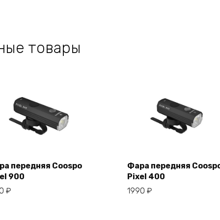
ные товары
ра передняя Coospo
Фара передняя Coosp
el 900
Pixel 400
В корзину
В корзину
50
₽
1990
₽