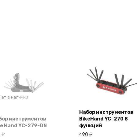
Нет в наличии
Набор инструментов
бор инструментов
BikeHand YC-270 8
В корзину
ke Hand YC-279-DN
функций
0
₽
490
₽