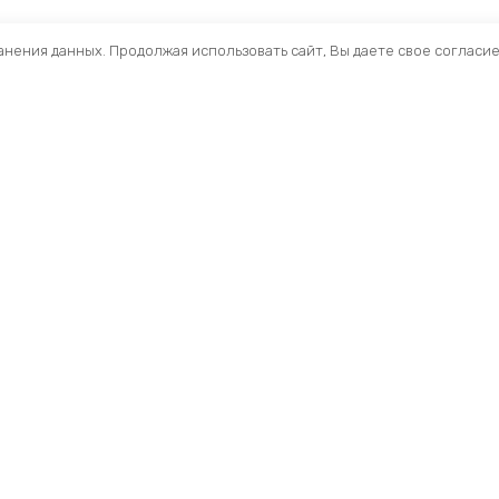
ранения данных. Продолжая использовать сайт, Вы даете свое согласи
Помощь
Раздел
Способы оплаты
Велосип
Способы доставки
Аксессуа
Договор — оферта
Велозапч
О нас
Управлен
Профиль
Вилки и 
Мои заказы
Рамы и ф