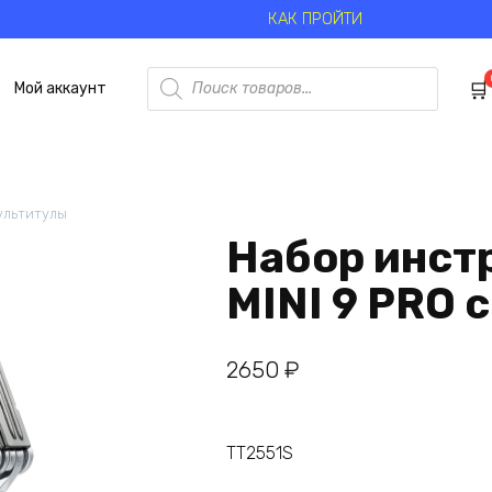
КАК ПРОЙТИ
Поиск
Мой аккаунт
товаров
ультитулы
Набор инст
MINI 9 PRO
2650
₽
TT2551S