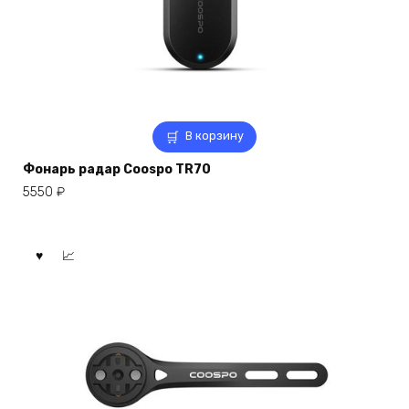
В корзину
Фонарь радар Coospo TR70
5550
₽