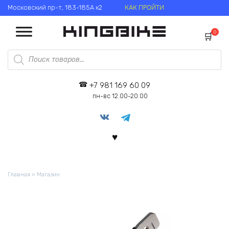
Перейти
Московский пр-т, 183-185А к2
КАК ПРОЙТИ
к
содержанию
0
Поиск
товаров
+7 981 169 60 09
пн-вс 12.00-20.00
Главная
»
Магазин