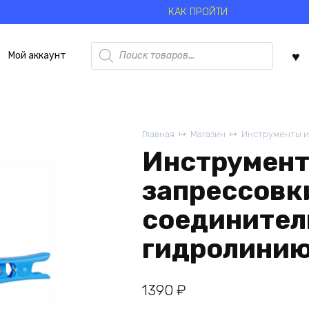
КАК ПРОЙТИ
Поиск
Мой аккаунт
товаров
Главная
Магазин
Инструменты и
Инструмент
запрессовк
соединител
гидролини
1390
₽