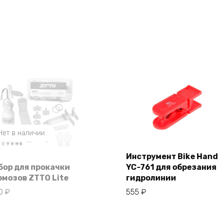
Нет в наличии
Инструмент Bike Hand
бор для прокачки
YC-761 для обрезания
В корзину
рмозов ZTTO Lite
гидролинии
90
₽
555
₽