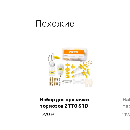
Похожие
Набор для прокачки
На
тормозов ZTTO STD
то
В корзину
1290
₽
11