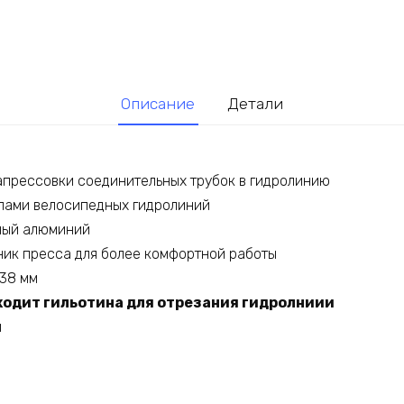
Описание
Детали
апрессовки соединительных трубок в гидролинию
пами велосипедных гидролиний
ный алюминий
ик пресса для более комфортной работы
х38 мм
входит гильотина для отрезания гидролниии
й