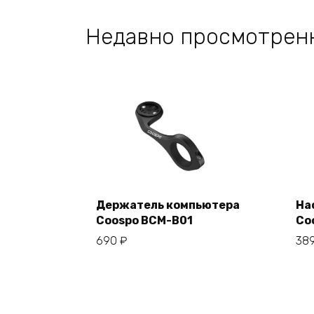
Недавно просмотрен
Держатель компьютера
На
Coospo BCM-B01
Co
В корзину
690
₽
38