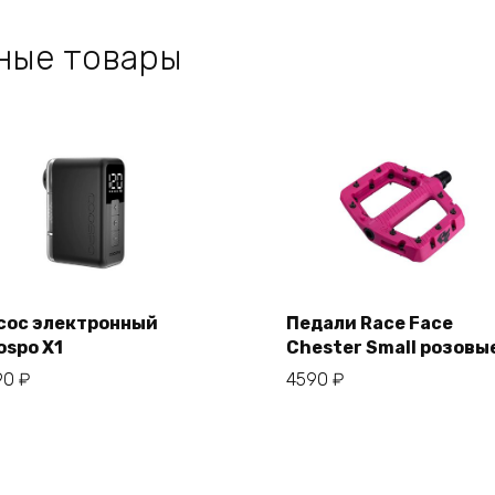
ные товары
сос электронный
Педали Race Face
ospo X1
Chester Small розовы
В корзину
В корзину
90
₽
4590
₽