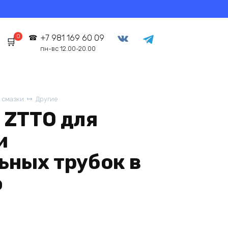
0
+7 981 169 60 09
пн-вс 12.00-20.00
 смазки
Другие
 ZTTO для
и
ьных трубок в
ю