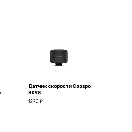
Датчик скорости Coospo
е
BK9S
В корзину
1290
₽