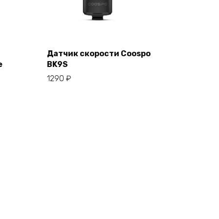
Датчик скорости Coospo
е
BK9S
В корзину
1290
₽