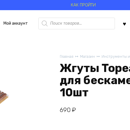
КАК ПРОЙТИ
Поиск
Мой аккаунт
товаров
Главная
Магазин
Инструменты и
Жгуты Topea
для бескам
10шт
690
₽