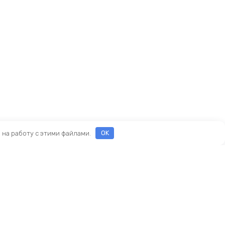
е на работу с этими файлами.
OK
ы
еды