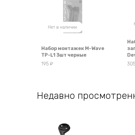
Нет в наличии
На
Набор монтажек M-Wave
за
TP-L1 3шт черные
De
195
₽
30
Недавно просмотрен