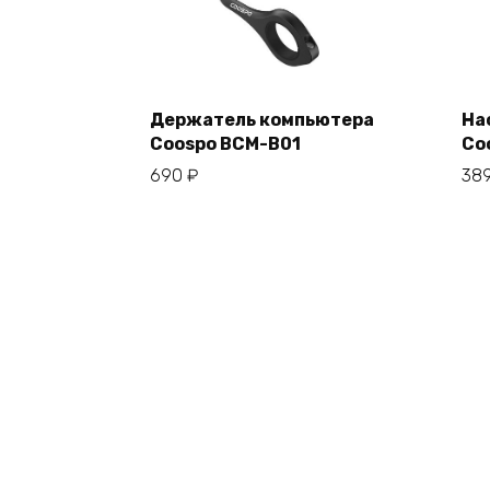
Держатель компьютера
На
Coospo BCM-B01
Co
В корзину
690
₽
38