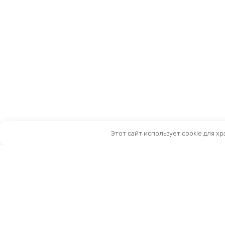
Этот сайт использует cookie для х
Санкт-Петербург, Московский пр-т, 183-185Ак2
Как нас найти