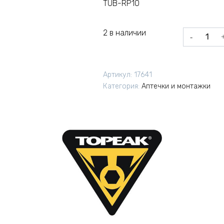
TUB-RP10
2 в наличии
Количеств
товара
Жгуты
Topeak
Артикул:
17641
Tubi
Категория:
Аптечки и монтажки
Plugs
для
бескамерн
колес
10шт