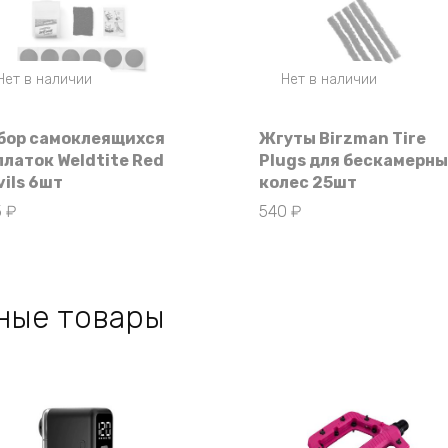
Нет в наличии
Нет в наличии
бор самоклеящихся
Жгуты Birzman Tire
платок Weldtite Red
Plugs для бескамерны
vils 6шт
колес 25шт
5
₽
540
₽
ные товары