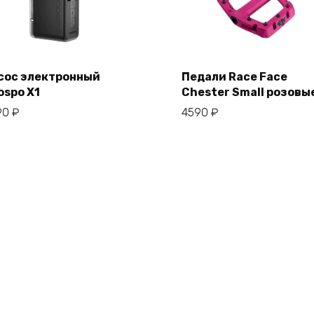
сос электронный
Педали Race Face
ospo X1
Chester Small розовы
В корзину
В корзину
90
₽
4590
₽