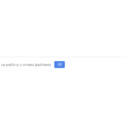
е на работу с этими файлами.
OK
ы
еды
ры
Новый KINGBIKE.RU