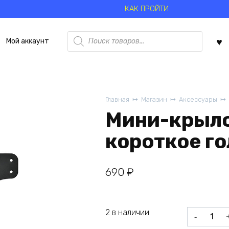
КАК ПРОЙТИ
Поиск
Мой аккаунт
товаров
Главная
Магазин
Аксессуары
Мини-крыло 
короткое го
690
₽
2 в наличии
Количеств
товара