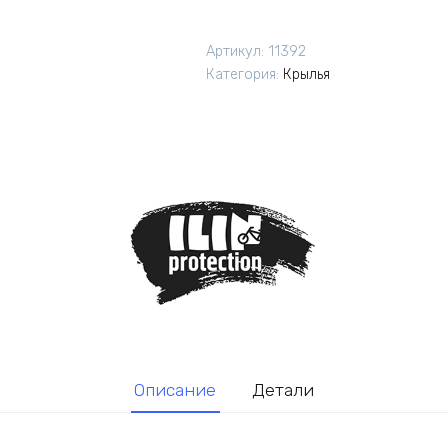
Мини-
крыло
Артикул:
11392
Gorilla
Категория:
Крылья
короткое
голубой
принт
Описание
Детали