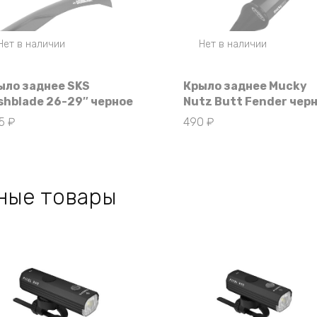
Нет в наличии
Нет в наличии
ыло заднее SKS
Крыло заднее Mucky
shblade 26-29″ черное
Nutz Butt Fender чер
25
₽
490
₽
ные товары