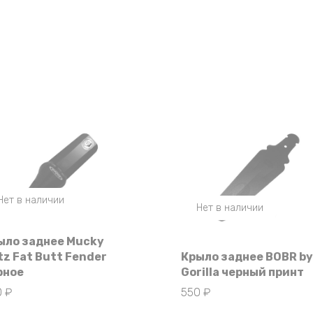
Нет в наличии
Нет в наличии
ыло заднее Mucky
tz Fat Butt Fender
Крыло заднее BOBR by
рное
Gorilla черный принт
0
₽
550
₽