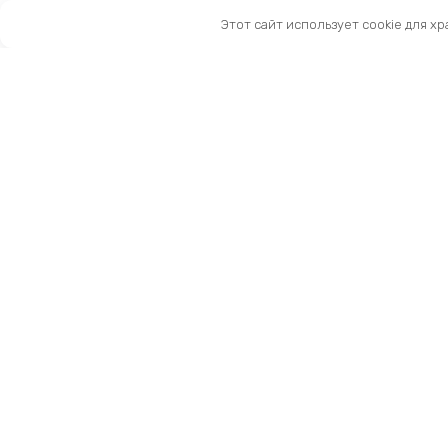
Этот сайт использует cookie для х
Санкт-Петербург, Московский пр-т, 183-185Ак2
Как нас найти
Тел:
8 (981) 169-60-09
Email:
info@kingbike.ru
12.00 – 20.00 без выходных
© 2026 KINGBIKE - веломагазин. Запчасти и ак