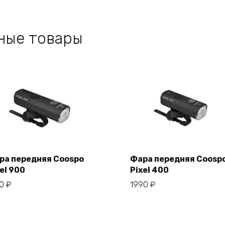
ные товары
ра передняя Coospo
Фара передняя Coosp
el 900
Pixel 400
В корзину
В корзину
50
₽
1990
₽