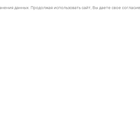
ранения данных. Продолжая использовать сайт, Вы даете свое согласи
Помощь
Раздел
Способы оплаты
Велосип
Способы доставки
Аксессуа
Договор — оферта
Велозапч
О нас
Управлен
Профиль
Вилки и 
Мои заказы
Рамы и ф
сессуары для велосипедов.