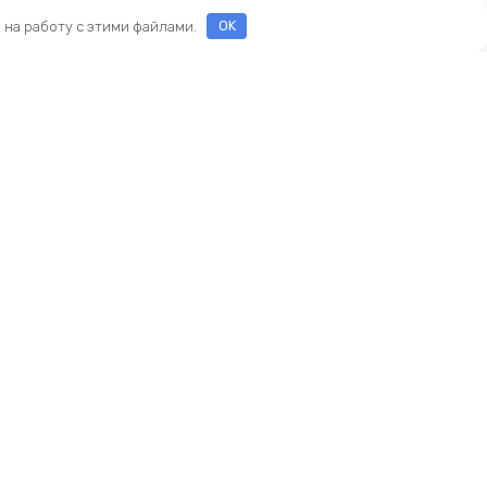
е на работу с этими файлами.
OK
ы
еды
ры
Новый KINGBIKE.RU
асти
ие
амортизаторы
реймсеты