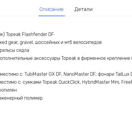
Описание
Детали
к) Topeak Flashfender DF
ixed gear, gravel, шоссейных и мтб велосипедов
рельсы седла
дополнительные аксессуары Topeak в фирменное крепление 
естимо с: TubiMaster GX DF, NanoMaster DF, фонари TailLux 
стимо с: сумками Topeak QuickClick, HybridMaster Mini, Fre
ропилен
инженерный полимер