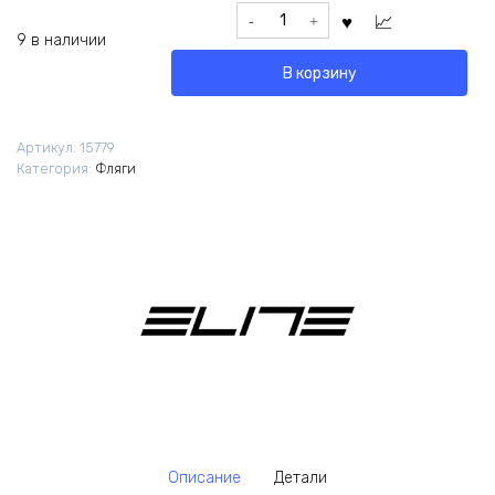
Количество
товара
9 в наличии
Фляга
В корзину
Elite
Fly
TEX
Артикул:
15779
550мл
Категория:
Фляги
красная
Описание
Детали