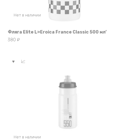
Нет в наличии
Фляга Elite L»Eroica France Classic 500 мл’
380
₽
Нет в наличии