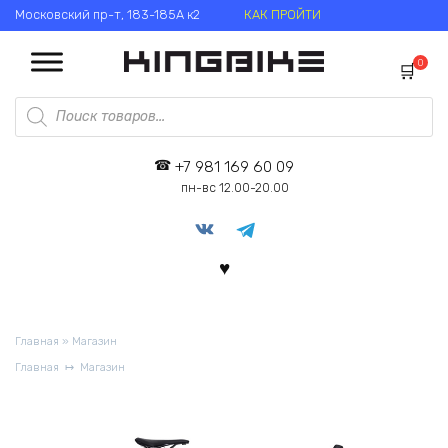
Перейти
Московский пр-т, 183-185А к2
КАК ПРОЙТИ
к
содержанию
0
Поиск
товаров
+7 981 169 60 09
пн-вс 12.00-20.00
Главная
»
Магазин
Главная
Магазин