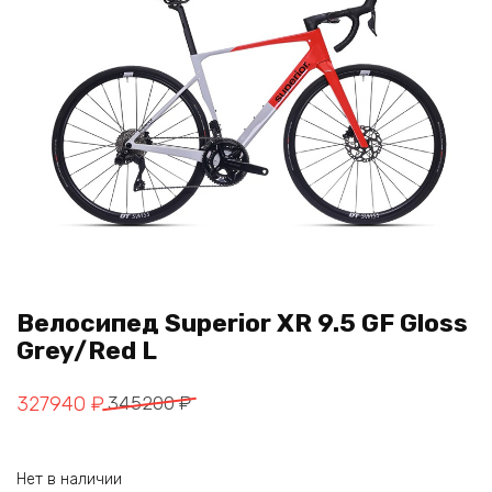
Велосипед Superior XR 9.5 GF Gloss
Grey/Red L
Первоначальная
Текущая
327940
₽
345200
₽
цена
цена:
составляла
327940 ₽.
Нет в наличии
345200 ₽.