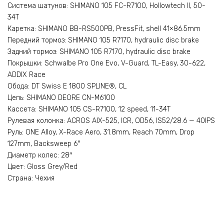
Система шатунов: SHIMANO 105 FC-R7100, Hollowtech II, 50-
34T
Каретка: SHIMANO BB-RS500PB, PressFit, shell 41×86.5mm
Передний тормоз: SHIMANO 105 R7170, hydraulic disc brake
Задний тормоз: SHIMANO 105 R7170, hydraulic disc brake
Покрышки: Schwalbe Pro One Evo, V-Guard, TL-Easy, 30-622,
ADDIX Race
Обода: DT Swiss E 1800 SPLINE®, CL
Цепь: SHIMANO DEORE CN-M6100
Кассета: SHIMANO 105 CS-R7100, 12 speed, 11-34T
Рулевая колонка: ACROS AIX-525, ICR, OD56, IS52/28.6 — 40IPS
Руль: ONE Alloy, X-Race Aero, 31.8mm, Reach 70mm, Drop
127mm, Backsweep 6°
Диаметр колес: 28″
Цвет: Gloss Grey/Red
Страна: Чехия