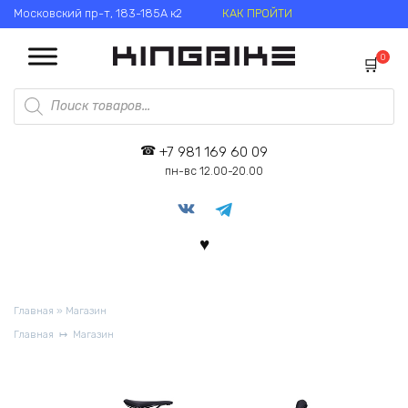
Перейти
Московский пр-т, 183-185А к2
КАК ПРОЙТИ
к
содержанию
0
Поиск
товаров
+7 981 169 60 09
пн-вс 12.00-20.00
Главная
»
Магазин
Главная
Магазин