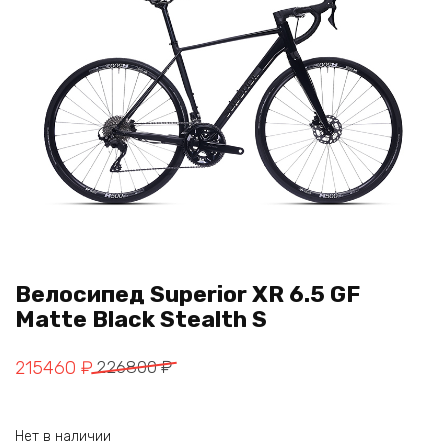
Велосипед Superior XR 6.5 GF
Matte Black Stealth S
Первоначальная
Текущая
215460
₽
226800
₽
цена
цена:
составляла
215460 ₽.
Нет в наличии
226800 ₽.