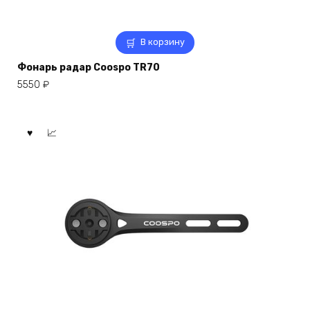
В корзину
Фонарь радар Coospo TR70
5550
₽