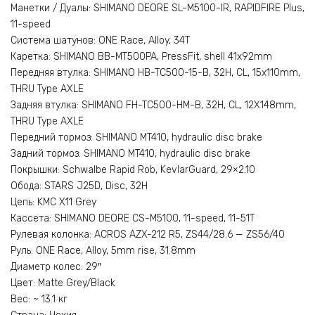
Манетки / Дуалы: SHIMANO DEORE SL-M5100-IR, RAPIDFIRE Plus,
11-speed
Система шатунов: ONE Race, Alloy, 34T
Каретка: SHIMANO BB-MT500PA, PressFit, shell 41x92mm
Передняя втулка: SHIMANO HB-TC500-15-B, 32H, CL, 15x110mm,
THRU Type AXLE
Задняя втулка: SHIMANO FH-TC500-HM-B, 32H, CL, 12X148mm,
THRU Type AXLE
Передний тормоз: SHIMANO MT410, hydraulic disc brake
Задний тормоз: SHIMANO MT410, hydraulic disc brake
Покрышки: Schwalbe Rapid Rob, KevlarGuard, 29×2.10
Обода: STARS J25D, Disc, 32H
Цепь: KMC X11 Grey
Кассета: SHIMANO DEORE CS-M5100, 11-speed, 11-51T
Рулевая колонка: ACROS AZX-212 R5, ZS44/28.6 — ZS56/40
Руль: ONE Race, Alloy, 5mm rise, 31.8mm
Диаметр колес: 29″
Цвет: Matte Grey/Black
Вес: ~ 13.1 кг