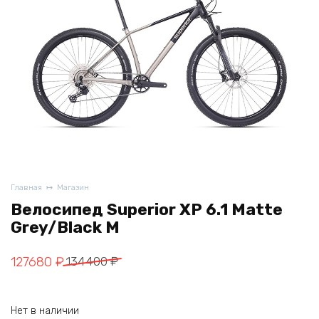
Главная
Магазин
Велосипед Superior XP 6.1 Matte
Grey/Black M
Первоначальная
Текущая
127680
₽
134400
₽
цена
цена:
составляла
127680 ₽.
Нет в наличии
134400 ₽.