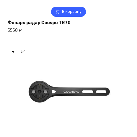
В корзину
Фонарь радар Coospo TR70
5550
₽