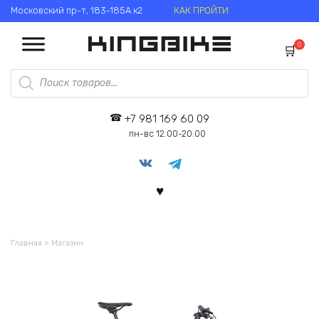
Перейти
Московский пр-т, 183-185А к2
КАК ПРОЙТИ
к
содержанию
0
Поиск
товаров
+7 981 169 60 09
пн-вс 12.00-20.00
Главная
»
Магазин