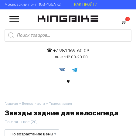
Перейти
Московский пр-т, 183-185А к2
КАК ПРОЙТИ
к
содержанию
0
Поиск
товаров
+7 981 169 60 09
пн-вс 12.00-20.00
Главная
»
Велозапчасти
»
Трансмиссия
Звезды задние для велосипеда
Цены:
Показаны все (20)
по
возрастанию