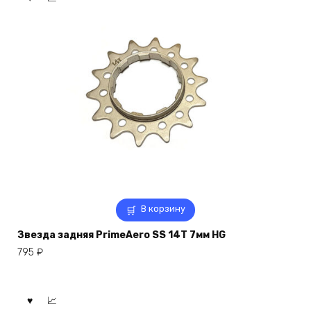
В корзину
Звезда задняя PrimeAero SS 14T 7мм HG
795
₽