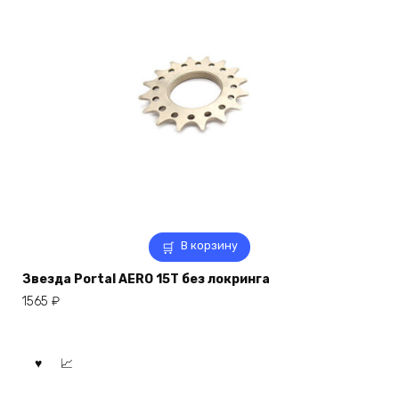
В корзину
Звезда Portal AERO 15T без локринга
1565
₽