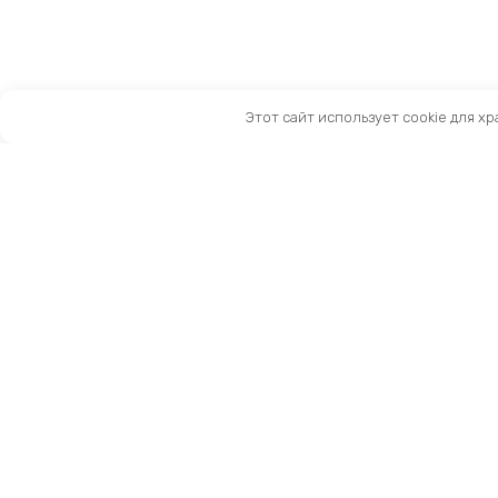
Этот сайт использует cookie для х
Санкт-Петербург, Московский пр-т, 183-185Ак2
Как нас найти
Тел:
8 (981) 169-60-09
Email:
info@kingbike.ru
12.00 – 20.00 без выходных