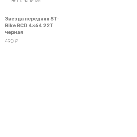
Нет в наличии
Звезда передняя ST-
Bike BCD 4×64 22T
черная
490
₽