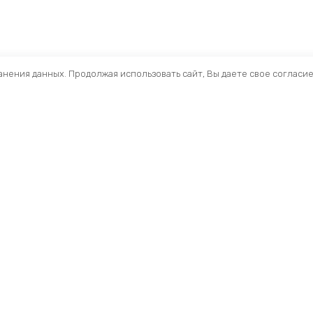
ранения данных. Продолжая использовать сайт, Вы даете свое согласи
Помощь
Раздел
Способы оплаты
Велосип
Способы доставки
Аксессуа
Договор — оферта
Велозапч
О нас
Управлен
Профиль
Вилки и 
Мои заказы
Рамы и ф