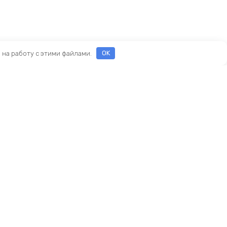
е на работу с этими файлами.
OK
ы
еды
ры
Новый KINGBIKE.RU
асти
ие
амортизаторы
реймсеты