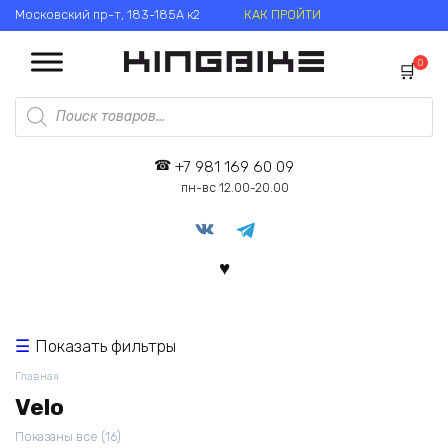
Перейти
Московский пр-т, 183-185А к2
КАК ПРОЙТИ
к
содержанию
0
Поиск
товаров
+7 981 169 60 09
пн-вс 12.00-20.00
Показать фильтры
Главная
Velo
Цены:
Показаны все (16)