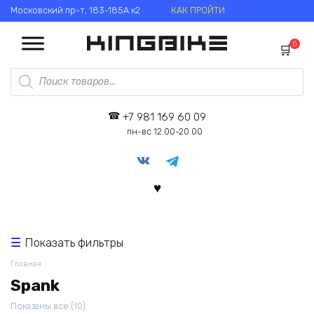
Перейти
Московский пр-т, 183-185А к2
КАК ПРОЙТИ
к
содержанию
0
Поиск
товаров
+7 981 169 60 09
пн-вс 12.00-20.00
Показать фильтры
Главная
Spank
Цены:
Показаны все (10)