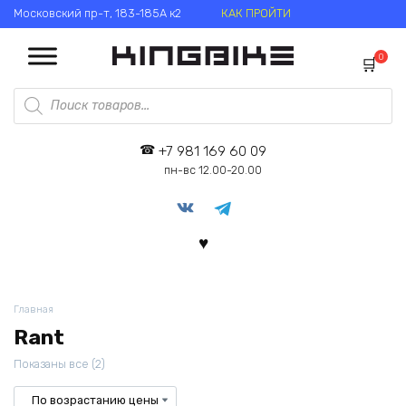
Перейти
Московский пр-т, 183-185А к2
КАК ПРОЙТИ
к
содержанию
0
Поиск
товаров
+7 981 169 60 09
пн-вс 12.00-20.00
Главная
Rant
Цены:
Показаны все (2)
по
возрастанию