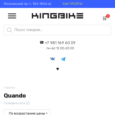
Перейти
Московский пр-т, 183-185А к2
КАК ПРОЙТИ
к
содержанию
0
Поиск
товаров
+7 981 169 60 09
пн-вс 12.00-20.00
Главная
Quando
Цены:
Показаны все (2)
по
возрастанию