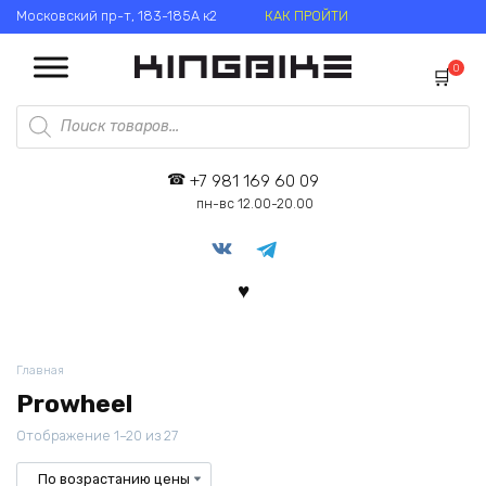
Перейти
Московский пр-т, 183-185А к2
КАК ПРОЙТИ
к
содержанию
0
Поиск
товаров
+7 981 169 60 09
пн-вс 12.00-20.00
Главная
Prowheel
Цены:
Отображение 1–20 из 27
по
возрастанию