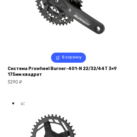
В корзину
Система Prowheel Burner-401-N 22/32/44T 3×9
175мм квадрат
3290
₽