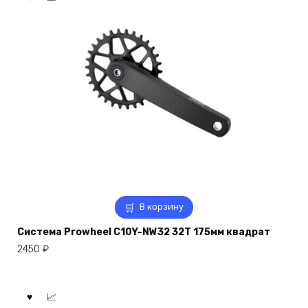
В корзину
Система Prowheel C10Y-NW32 32T 175мм квадрат
2450
₽