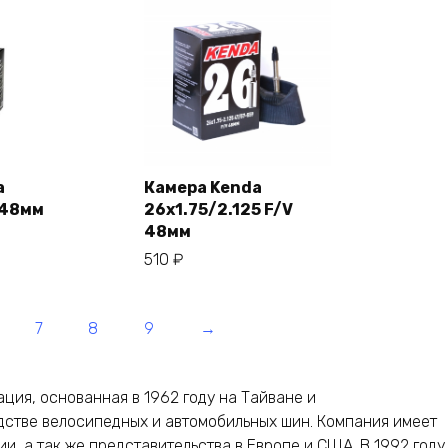
a
Камера Kenda
 48мм
26х1.75/2.125 F/V
зину
В корзину
48мм
510
₽
7
8
9
→
ция, основанная в 1962 году на Тайване и
стве велосипедных и автомобильных шин. Компания имеет
ии, а так же представительства в Европе и США. В 1992 году