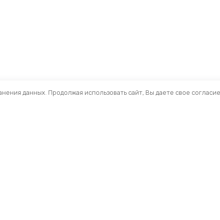
ранения данных. Продолжая использовать сайт, Вы даете свое согласи
Помощь
Раздел
Способы оплаты
Велосип
Способы доставки
Аксессуа
Договор — оферта
Велозапч
О нас
Управлен