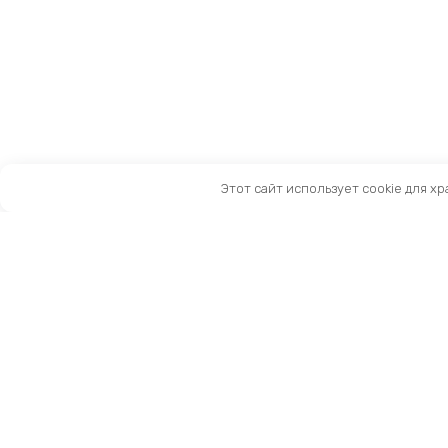
Этот сайт использует cookie для х
Санкт-Петербург, Московский пр-т, 183-185Ак2
Как нас найти
Тел:
8 (981) 169-60-09
Email:
info@kingbike.ru
12.00 – 20.00 без выходных