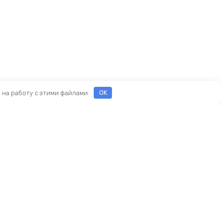
е на работу с этими файлами.
OK
ы
еды
ры
Новый KINGBIKE.RU
асти
ие