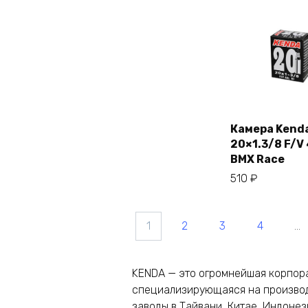
Камера Kend
20×1.3/8 F/V
В кор
BMX Race
510
₽
1
2
3
4
…
KENDA — это огромнейшая корпора
специализирующаяся на производ
заводы в Тайвани, Китае, Индонез