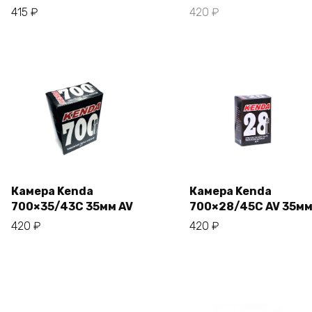
В корзину
415
₽
420
₽
Камера Kenda
Камера Kenda
700×35/43С 35мм AV
700×28/45C AV 35м
В корзину
В корзину
420
₽
420
₽