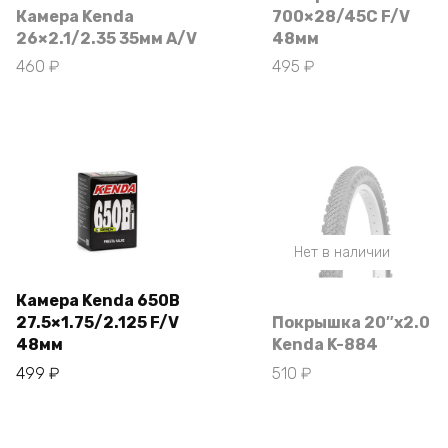
Камера Kenda
700×28/45C F/V
26×2.1/2.35 35мм A/V
48мм
460
₽
495
₽
Нет в наличии
Камера Kenda 650B
27.5×1.75/2.125 F/V
Покрышка 20″х2.0
В корзину
48мм
Kenda K-884
499
₽
510
₽