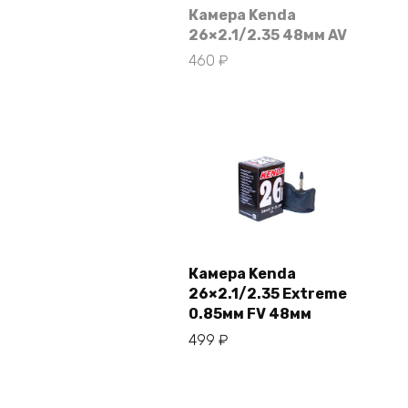
Камера Kenda
26×2.1/2.35 48мм AV
460
₽
Камера Kenda
26×2.1/2.35 Extreme
В корзину
0.85мм FV 48мм
499
₽