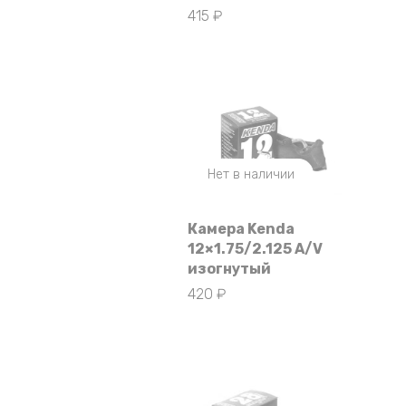
415
₽
Нет в наличии
Камера Kenda
12×1.75/2.125 A/V
изогнутый
420
₽