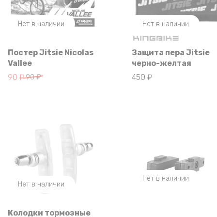
Нет в наличии
Нет в наличии
Постер Jitsie Nicolas
Защита пера Jitsie
Vallee
черно-желтая
Первоначальная
Текущая
90
₽
90
₽
450
₽
цена
цена:
составляла
90 ₽.
90 ₽.
Нет в наличии
Нет в наличии
Колодки тормозные