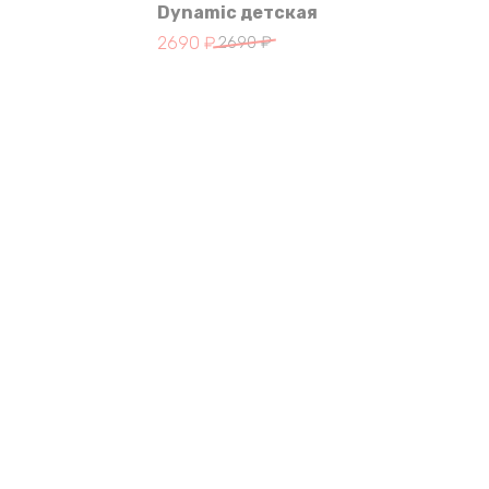
Dynamic детская
Первоначальная
Текущая
2690
₽
2690
₽
цена
цена:
составляла
2690 ₽.
2690 ₽.