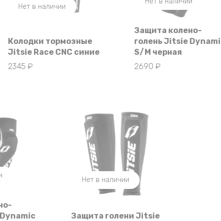
Нет в наличии
Нет в наличии
Защита колено-
Колодки тормозные
голень Jitsie Dynam
Jitsie Race CNC синие
S/M черная
2345
₽
2690
₽
и
Нет в наличии
но-
e Dynamic
Защита голени Jitsie