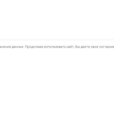
ранения данных. Продолжая использовать сайт, Вы даете свое согласи
Помощь
Раздел
Способы оплаты
Велосип
Способы доставки
Аксессуа
Договор — оферта
Велозапч
О нас
Управлен