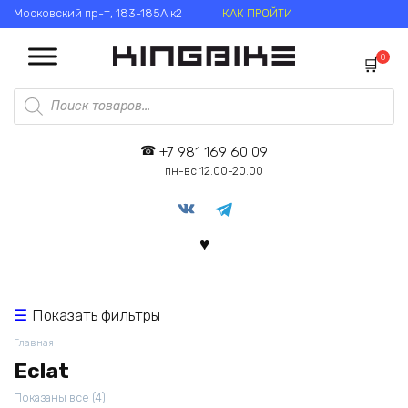
Перейти
Московский пр-т, 183-185А к2
КАК ПРОЙТИ
к
содержанию
0
Поиск
товаров
+7 981 169 60 09
пн-вс 12.00-20.00
Показать фильтры
Главная
Eclat
Цены:
Показаны все (4)