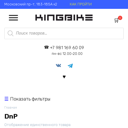
Перейти
Московский пр-т, 183-185А к2
КАК ПРОЙТИ
к
содержанию
0
Поиск
товаров
+7 981 169 60 09
пн-вс 12.00-20.00
Показать фильтры
Главная
DnP
Отображение единственного товара