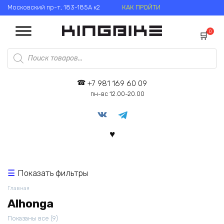
Перейти
Московский пр-т, 183-185А к2
КАК ПРОЙТИ
к
содержанию
0
Поиск
товаров
+7 981 169 60 09
пн-вс 12.00-20.00
Показать фильтры
Главная
Alhonga
Цены:
Показаны все (9)