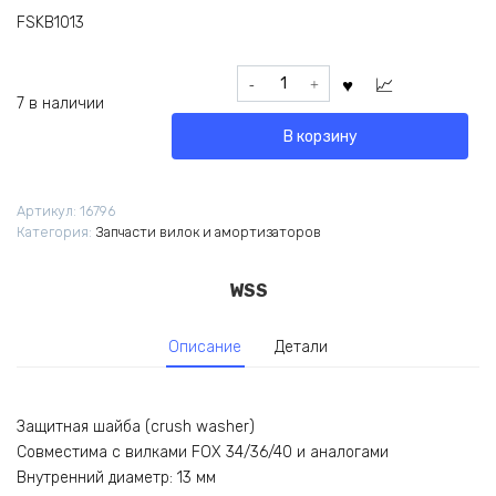
FSKB1013
Количество
товара
7 в наличии
Шайба
В корзину
crush
washer
13мм
Артикул:
16796
для
Категория:
Запчасти вилок и амортизаторов
вилок
FOX
WSS
Описание
Детали
Защитная шайба (crush washer)
Совместима с вилками FOX 34/36/40 и аналогами
Внутренний диаметр: 13 мм