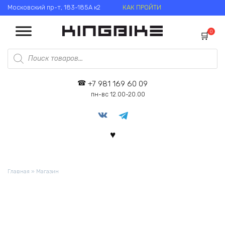
Перейти
Московский пр-т, 183-185А к2
КАК ПРОЙТИ
к
содержанию
0
Поиск
товаров
+7 981 169 60 09
пн-вс 12.00-20.00
Главная
»
Магазин