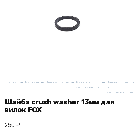
Главная
Магазин
Велозапчасти
Вилки и
Запчасти вилок
амортизаторы
и
амортизаторов
Шайба crush washer 13мм для
вилок FOX
250
₽