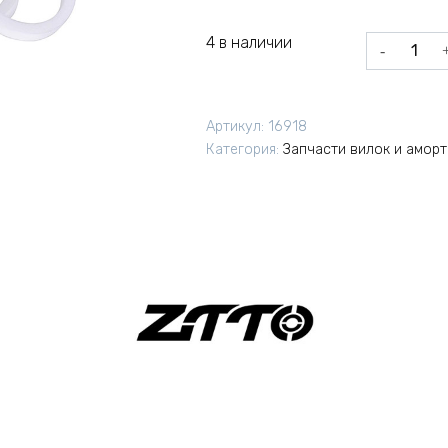
4 в наличии
Количеств
товара
Сальники
ZTTO
Артикул:
16918
UD30
Категория:
Запчасти вилок и амор
для
вилок
ZTTO
30x37мм