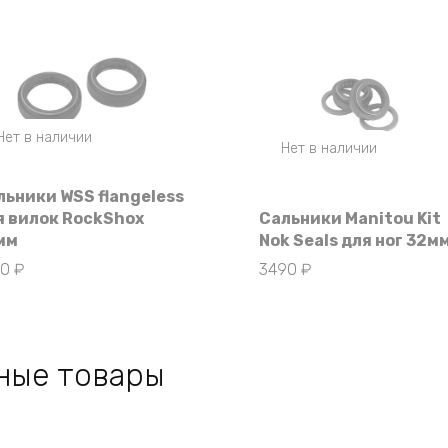
Нет в наличии
Нет в наличии
льники WSS flangeless
я вилок RockShox
Сальники Manitou Kit
мм
Nok Seals для ног 32м
90
₽
3490
₽
ные товары