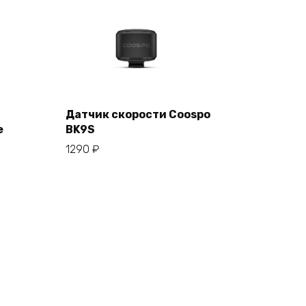
Датчик скорости Coospo
е
BK9S
В корзину
1290
₽