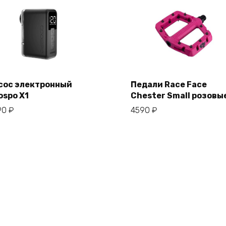
сос электронный
Педали Race Face
ospo X1
Chester Small розовы
В корзину
В корзину
90
₽
4590
₽