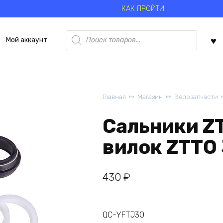
КАК ПРОЙТИ
Поиск
Мой аккаунт
товаров
Главная
Магазин
Велозапчасти
Сальники Z
вилок ZTTO
430
₽
QC-YFTJ30