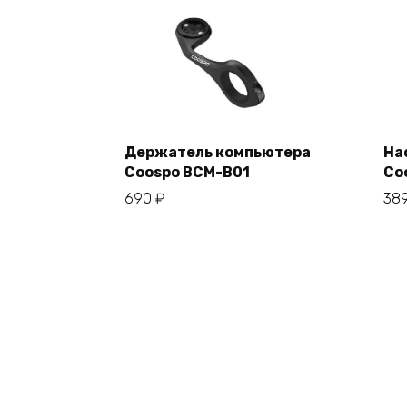
Держатель компьютера
На
Coospo BCM-B01
Co
В корзину
690
₽
38