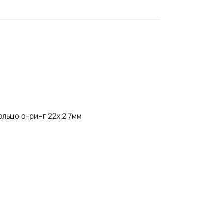
ольцо о-ринг 22х.2.7мм