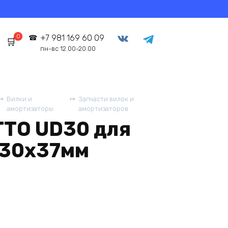
0
+7 981 169 60 09
пн-вс 12.00-20.00
Вилки и
Запчасти вилок и
амортизаторы
амортизаторов
TTO UD30 для
 30x37мм